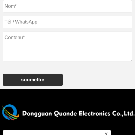
soumettre
X