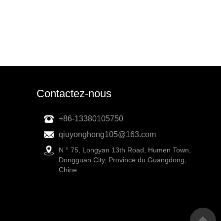
Contactez-nous
+86-13380105750
qiuyonghong105@163.com
N ° 75, Longyan 13th Road, Humen Town,
Dongguan City, Province du Guangdong,
Chine