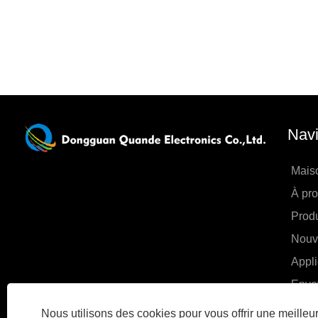
Navi
Mais
À pr
Produ
Nouv
Appli
Envo
Cont
Nous utilisons des cookies pour vous offrir une meille