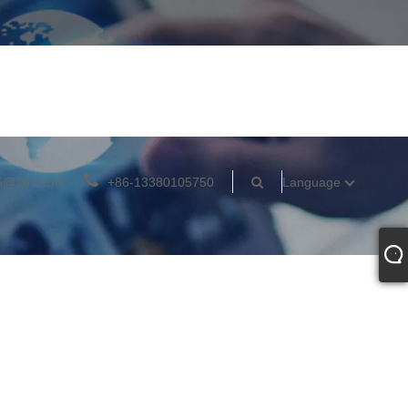
05@163.com
+86-13380105750
Language