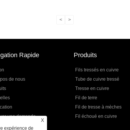
<
>
gation Rapide
Produits
on
Fils tressés en cuivre
opos de nous
Tube de cuivre tressé
its
Tresse en cuivre
elles
Fil de terre
cation
Fil de tresse à mèches
yer une demande
Fil échoué en cuivre
X
actez-nous
ure expérience de