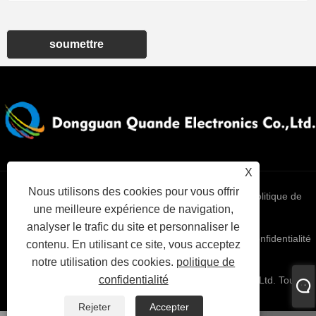
soumettre
X
Nous utilisons des cookies pour vous offrir
Links
Sitemap
RSS
XML
politique de
une meilleure expérience de navigation,
analyser le trafic du site et personnaliser le
confidentialité
contenu. En utilisant ce site, vous acceptez
notre utilisation des cookies.
politique de
confidentialité
Copyright © 2025 Dongguan Quande Electronics Co., Ltd. Tous
droits réservés.
Rejeter
Accepter