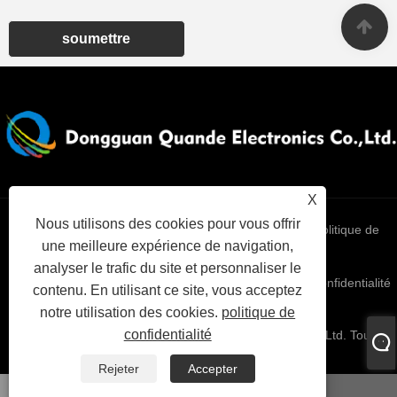
soumettre
X
Nous utilisons des cookies pour vous offrir
Links
Sitemap
RSS
XML
politique de
une meilleure expérience de navigation,
analyser le trafic du site et personnaliser le
confidentialité
contenu. En utilisant ce site, vous acceptez
notre utilisation des cookies.
politique de
confidentialité
Copyright © 2025 Dongguan Quande Electronics Co., Ltd. Tous
droits réservés.
Rejeter
Accepter
WhatsApp
E-mail