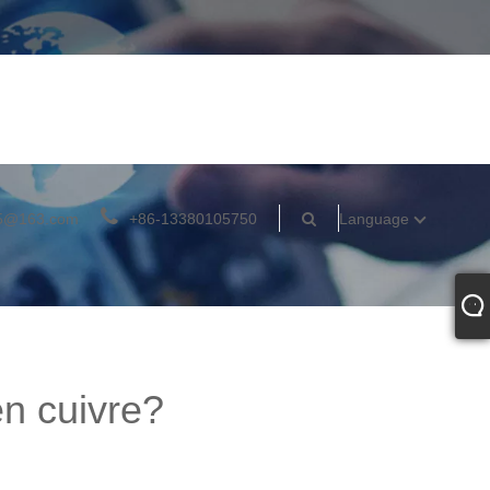
05@163.com
+86-13380105750
Language
n cuivre?